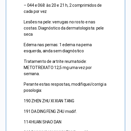
– 044 e 068: às 20 e 21 h, 2 comprimidos de
cada por vez
Lesões na pele: verrugas no rosto e nas
costas. Diagnóstico da dermatologista: pele
seca
Edema nas pernas: 1 edema na perna
esquerda, ainda sem diagnóstico
Tratamento de artrite reumatoide:
METOTREXATO 12,5 mg uma vez por
semana.
Perante estas respostas, modifiquei/corrigi a
posologia:
190 ZHEN ZHU XI XIAN TANG
191 DA DING FENG ZHU modif.
114 HUAN SHAO DAN