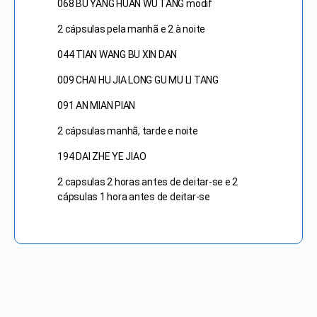
068 BU YANG HUAN WU TANG modif
2 cápsulas pela manhã e 2 à noite
044 TIAN WANG BU XIN DAN
009 CHAI HU JIA LONG GU MU LI TANG
091 AN MIAN PIAN
2 cápsulas manhã, tarde e noite
194 DAI ZHE YE JIAO
2 capsulas 2 horas antes de deitar-se e 2
cápsulas 1 hora antes de deitar-se