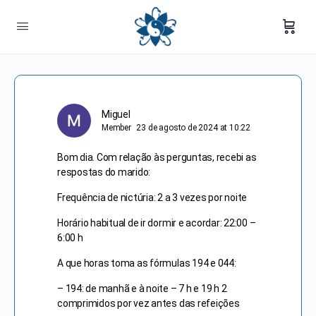
Miguel
Member
23 de agosto de 2024 at 10:22
Bom dia. Com relação às perguntas, recebi as
respostas do marido:
Frequência de nictúria: 2 a 3 vezes por noite
Horário habitual de ir dormir e acordar: 22:00 –
6:00 h
A que horas toma as fórmulas 194 e 044:
– 194: de manhã e à noite – 7 h e 19 h 2
comprimidos por vez antes das refeições